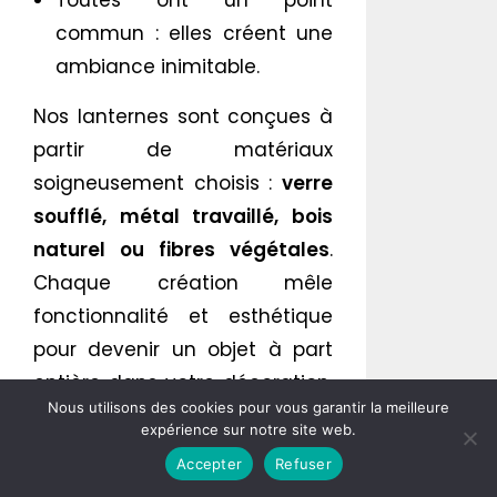
Toutes ont un point
commun : elles créent une
ambiance inimitable.
Nos lanternes sont conçues à
partir de matériaux
soigneusement choisis :
verre
soufflé, métal travaillé, bois
naturel ou fibres végétales
.
Chaque création mêle
fonctionnalité et esthétique
pour devenir un objet à part
entière dans votre décoration.
Nous utilisons des cookies pour vous garantir la meilleure
Nous collaborons avec des
expérience sur notre site web.
artisans et créateurs
Accepter
Refuser
passionnés qui vous proposent