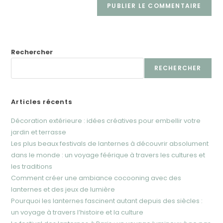
comment
votre
site
(facultatif)
Rechercher
RECHERCHER
Articles récents
Décoration extérieure : idées créatives pour embellir votre
jardin et terrasse
Les plus beaux festivals de lanternes à découvrir absolument
dans le monde : un voyage féérique à travers les cultures et
les traditions
Comment créer une ambiance cocooning avec des
lanternes et des jeux de lumière
Pourquoi les lanternes fascinent autant depuis des siècles :
un voyage à travers l’histoire et la culture