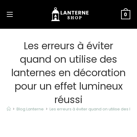
Skip
to
0
content
Les erreurs à éviter
quand on utilise des
lanternes en décoration
pour un effet lumineux
réussi
>
Blog Lanterne
>
Les erreurs à éviter quand on utilise des la