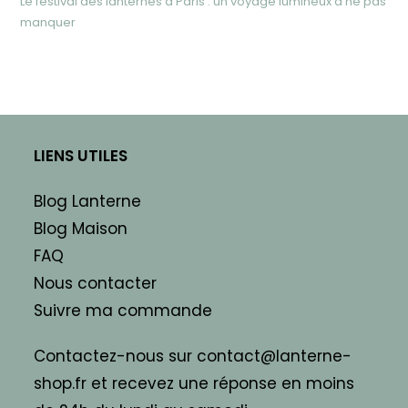
Le festival des lanternes à Paris : un voyage lumineux à ne pas
manquer
LIENS UTILES
Blog Lanterne
Blog Maison
FAQ
Nous contacter
Suivre ma commande
Contactez-nous sur contact@lanterne-
shop.fr et recevez une réponse en moins