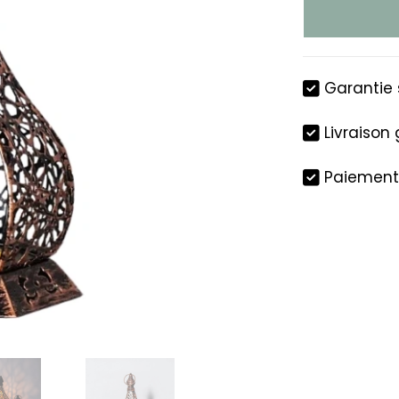
Lanterne
bougie
design
Garantie 
Livraison 
Paiement 