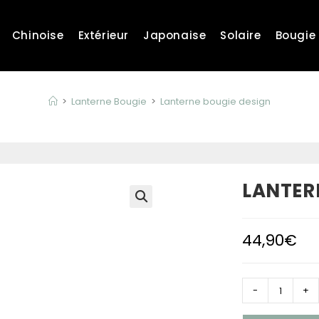
Chinoise
Extérieur
Japonaise
Solaire
Bougie
>
Lanterne Bougie
>
Lanterne bougie design
LANTER
44,90
€
quantité
-
+
de