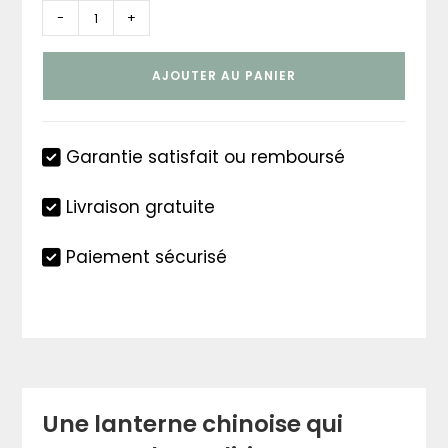
quantité
-
+
de
Lanterne
AJOUTER AU PANIER
chinoise
traditionnelle
Garantie satisfait ou remboursé
Livraison gratuite
Paiement sécurisé
Une lanterne chinoise qui