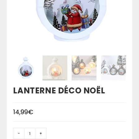
LANTERNE DÉCO NOËL
14,99
€
quantité
-
+