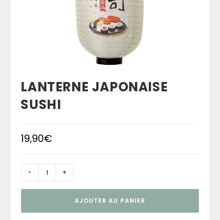
LANTERNE JAPONAISE
SUSHI
19,90
€
quantité
-
+
de
Lanterne
AJOUTER AU PANIER
japonaise
Sushi