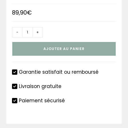
89,90
€
quantité
-
+
de
Lanterne
AJOUTER AU PANIER
Pagode
Sanctuaire
Garantie satisfait ou remboursé
Livraison gratuite
Paiement sécurisé