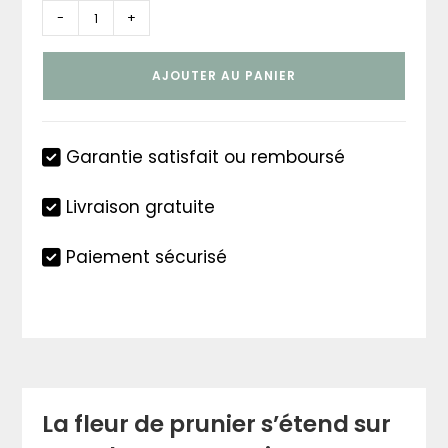
quantité
-
+
de
Lanterne
AJOUTER AU PANIER
papier
fleur
de
Garantie satisfait ou remboursé
prunier
Livraison gratuite
Paiement sécurisé
La fleur de prunier s’étend sur