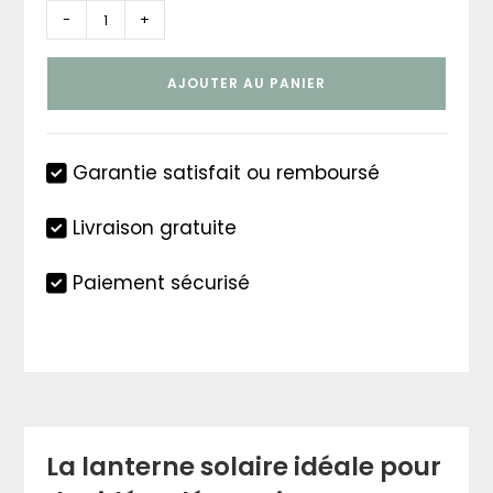
quantité
-
+
de
Lanterne
AJOUTER AU PANIER
solaire
décorative
Garantie satisfait ou remboursé
Livraison gratuite
Paiement sécurisé
La lanterne solaire idéale pour