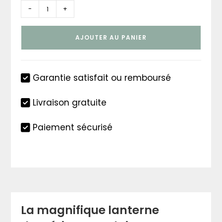
quantité
-
+
de
Lanterne
AJOUTER AU PANIER
solaire
extérieur
Garantie satisfait ou remboursé
Livraison gratuite
Paiement sécurisé
La magnifique lanterne