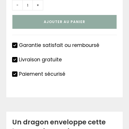
quantité
-
+
de
Lanterne
AJOUTER AU PANIER
dragon
japonais
Garantie satisfait ou remboursé
Livraison gratuite
Paiement sécurisé
Un dragon enveloppe cette