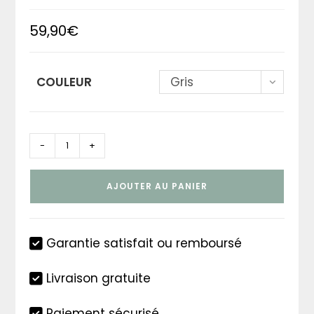
59,90
€
COULEUR
Gris
quantité
-
+
de
Lanterne
AJOUTER AU PANIER
solaire
tortue
Garantie satisfait ou remboursé
Livraison gratuite
Paiement sécurisé